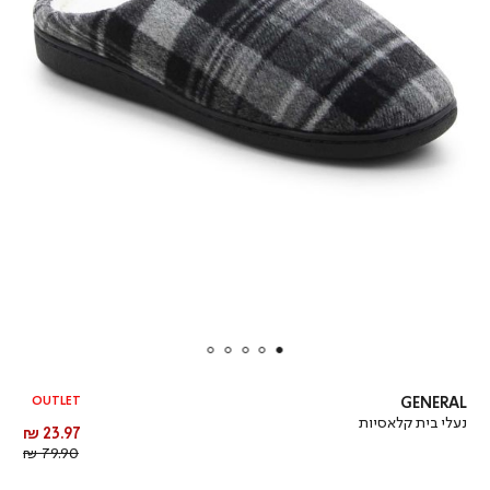
OUTLET
GENERAL
נעלי בית קלאסיות
מחיר
23.97 ₪
מוצר
מחיר
79.90 ₪
רגיל