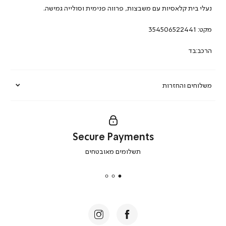
נעלי בית קלאסיות עם משבצות, פרווה פנימית וסולייה גמישה.
מקט:
354506522441
הרכב:בד
משלוחים והחזרות
Secure Payments
|
תשלומים מאובטחים
secure
payments
|
באנר
תומכי
מכירה
-
דף