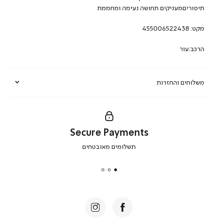
תיפוריםמעניקים תחושה נעימה ומחממת
מקט:
455006522438
הרכב:עור
משלוחים והחזרות
Secure Payments
|
תשלומים מאובטחים
secure
payments
|
באנר
תומכי
מכירה
-
דף