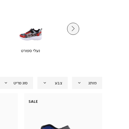
נעלי צעד ראשון
נעלי ספורט
מותג
צבע
סוג פריט
SALE