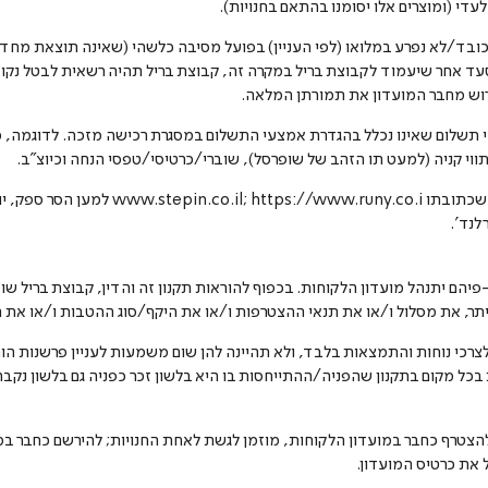
עדי (ומוצרים אלו יסומנו בהתאם בחנויות).
כובד/לא נפרע במלואו (לפי העניין) בפועל מסיבה כלשהי (שאינה תוצאת מחד
דרוש מחבר המועדון את תמורתן המלאה.
1.11 "חנות מקוונת" – אתר סחר אלקטרוני שכתוב
לנד'.
על-פיהם יתנהל מועדון הלקוחות. בכפוף להוראות תקנון זה והדין, קבוצת בריל
תר, את מסלול ו/או את תנאי ההצטרפות ו/או את היקף/סוג ההטבות ו/או את ת
ו לצרכי נוחות והתמצאות בלבד, ולא תהיינה להן שום משמעות לעניין פרשנות הור
ת בכל מקום בתקנון שהפניה/ההתייחסות בו היא בלשון זכר כפניה גם בלשון נקבה 
זה) להצטרף כחבר במועדון הלקוחות, מוזמן לגשת לאחת החנויות; להירשם כחבר ב
 את כרטיס המועדון.