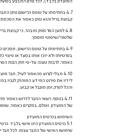
המועדון בלבד), לכל גורם המבצע בפועל, 
4.7 בחתימתו על טופס הרישום נותן הח
קבוצת בריל והוא נותן כאמור את הסכמת
4.8 למען הסר ספק מובהר, כי קבוצת ב
שלטוני/שיפוטי מוסמך.
4.9 בחתימתו על טופס הרישום, מסכים 
בפרטיותו ולא יזכו אותו בסעד או פיצוי 
כאמור, לרבות טענה על-פי חוק הגנת הפרטיו
לידיו את פירוט המידע המוחזק לגביו במא
והכל לפרק זמן מוגבל או קבוע.
4.11 בנוסף, רשאי החבר לדרוש כאמור
של המועדון. ואולם, במקרים כאמור, שומ
השימוש בכרטיס המועדון
5.1 כרטיס המועדון הינו אישי בלבד. כ
שימושו האישי של החבר עצמו. לכל חבר י