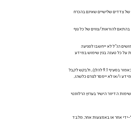
ת של צדדים שלישיים שאינם בהכרח
 בהתאם להוראות/צווים של כל גוף
ושים הנ"ל לא ייחשבו לפגיעה
את על כל טענה בגין שימוש במידע
4.10 מבלי לגרוע מהאמור לעיל, חבר מועדון יהיה רשאי, בכל עת, לפנות בכתב למוקד שירות הלקוחות של קבוצת בריל (כאמור בסעיף 9.1 להלן), ולבקש לקבל
ידע ו/או לא יימסר לגורם כלשהו,
ימות הדיוור הישיר בערוץ הרלוונטי
 על-ידי אחר או באמצעות אחר, מלבד