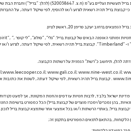
1.2 "קבוצת בריל", לצרכי המועדון - חברת בריל תעשיות נעליים בע"מ (ח.
). מובהר, כי קבוצת בריל תהיה רשאית לגרוע ו/או להוסיף, לפי שיקול דעתה, על החבר
1.4 "הרשתות", לצרכי המ
"Showoff", "כל נעל סנטר", "Nautica" ו- "Timberland". קבוצת בריל תהיה רשאית, לפי שיקול
גדרתה להלן, תיחשב כ"רשת" הנמנית על רשתות הקבוצה.
;
www.leecooper.co.il; www.gali.co.il; www.nine-west.co.il; www
www.timberland.co.il: /; www.stepin.co.il . קבוצת בריל תהיה רשאית, לפי שיקול דעתה, לשנו
מי מדינת ישראל בלבד, לרבות חנויות עודפים והחנות המקוונת, אך למעט נקודו
נאיות, בהן נמכרים/ימכרו מוצרים של קבוצת בריל) הכל כמפורט ברשימת החנוי
בוצת בריל; באתרי הרשתות ו/או בכל אמצעי אחר שתמצא קבוצת בריל לנכון.