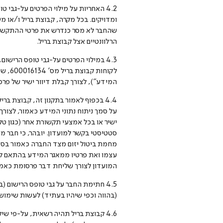
4.2 האחריות על מילוי הפרטים על-גבי 
ומדויקים. בכל מקרה, קבוצת בריל ו/או 
שהחבר לא מסר כנדרש את פרטי ההתקשרות 
הרלוונטיים אצל קבוצת בריל.
4.3 במילוי הפרטים על-גבי טופס הריש
המידע"), לצורך קבלת דיוור ישיר של פר
4.4 בכפוף לאמור בתקנון זה, קבוצת 
על סמך ניתוח נתוני המידע כאמור, לצורך 
סטטיסטי בקשר למועדון. יובהר, כי חבר מ
המועדון לצורך שליחת דבר פרסומת כאמור בסעיף 30א לחוק התקשורת (בזק ושירותים), התשמ"ב-1982, אלא אם כן חיד
4.5 חתימת החבר על גבי טופס הרישום 
(בהווה וכפי שיהיו בעתיד) לעשות שימוש ב
4.6 קבוצת בריל תהיה רשאית, על-פי ש