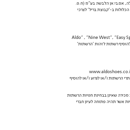
צ. 520038647) (להלן: "בריל") וחברת הבת שלה, אס.בי.אן הלבשה בע"מ (ח.פ.
ות הכלולות ב-'קבוצת בריל' לצרכי
ועדון - רשתות חנויות ומותגי האופנה הבאים של קבוצת בריל: "גלי", "סולוג", "לי קופר ," Aldo" , "Nine West", "Easy Spirit",
 דעתה, לגרוע ו/או להוסיף רשתות לזהות 'הרשתות'
ת את כתובות אתרי הרשתות ו/או לגרוע ו/או להוסיף
ת מכירה שאינן בבחינת חנויות הרשתות
ות אשר תהיה פתוחה לעיון חברי