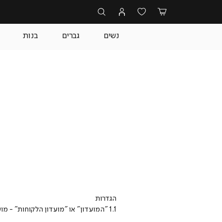
נשים
גברים
בנות
הגדרות
1.1 "המועדון" או "מועדון הלקוחות" - מועדון הלקוחות 'Super Friends' של קבוצת בריל (כהגדרתה להלן);