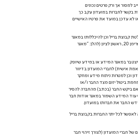
ב למסור אך ורק פרטים נכונים
רת בקשר לחברות במועדון עקב כך
ו לא עדכן במועד את פרטיו האישיים
טת קבוצת בריל וכן להיכללותו במאגר
לקוחות קבוצת בריל מס' 600016134, שבעליו היא חברת בריל תעשיות נעליים בע"מ, ח.צ. 520038647, מרחוב יעקב פרימן 20, ראשון לציון (להלן: "מאגר
ויצטבר במאגר המידע או במידע שיופק
תאמת אישית) לחברי המועדון בדיוור
'), למטרות ניהולו ותפעולו של המועדון וכן למטרות ניתוח מידע ומחקר
מחמת ביטול יזום מצד החבר ו/או
ף 5.8 להלן ו/או מחמת סיום תקופת החברות כאמור בסעיף 3.7 לעיל), , אלא אם ביקש החבר (בכתב) מהחברה להסיר
 במועדון, לא ישמש עוד המידע השמור במאגר אודות חבר
ה לאפשר לכל יתר החברות בקבוצת בריל
 של חברי המועדון (לצורך זיהוי חבר