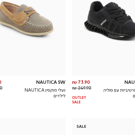
מחיר
₪
NAUTICA SW
73.90 ₪
NAU
מחיר
מוצר
 ₪
249.90 ₪
רטיביות עם סוליה
נעלי מוקסין NAUTICA
רגיל
ם
לילדים
OUTLET
SALE
SALE