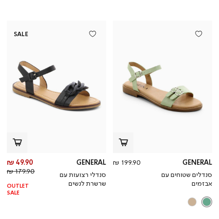
SALE
מחיר
מח
49.90 ₪
GENERAL
199.90 ₪
GENERAL
מוצר
מחי
מו
179.90 ₪
סנדלים שטוחים עם
סנדלי רצועות עם
רגי
אבזמים
שרשרת לנשים
OUTLET
SALE