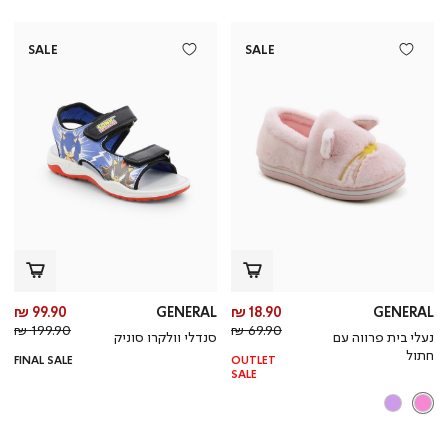
SALE
SALE
מחיר
מח
99.90 ₪
GENERAL
18.90 ₪
GENERAL
מחיר
מוצר
מחי
מו
199.90 ₪
69.90 ₪
נעלי בית פרווה עם
סנדלי וולקרו סוניק
רגיל
רגי
חתול
FINAL SALE
OUTLET
SALE