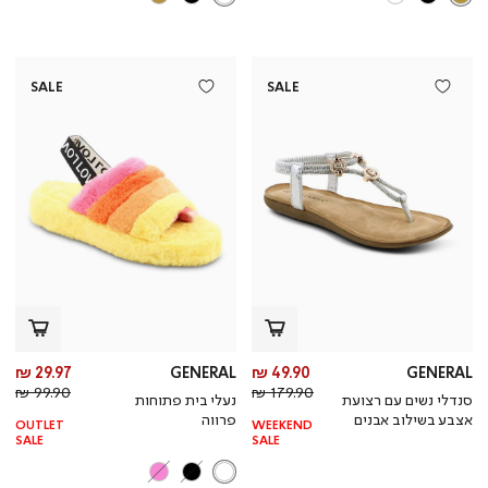
SALE
SALE
מחיר
מח
29.97 ₪
GENERAL
49.90 ₪
GENERAL
מחיר
מוצר
מחי
מו
99.90 ₪
179.90 ₪
סנדלי נשים עם רצועת
נעלי בית פתוחות
רגיל
רגי
אצבע בשילוב אבנים
פרווה
OUTLET
WEEKEND
SALE
SALE