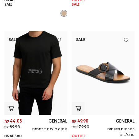
FINAL
OUTLET
SALE
SALE
SALE
SALE
מחיר
מח
44.05 ₪
GENERAL
49.90 ₪
GENERAL
מחיר
מוצר
מחי
מו
89.90 ₪
179.90 ₪
כפכפים שטוחים
גופיה ציצית דרייפיט
רגיל
רגי
מוצלבים
FINAL SALE
OUTLET