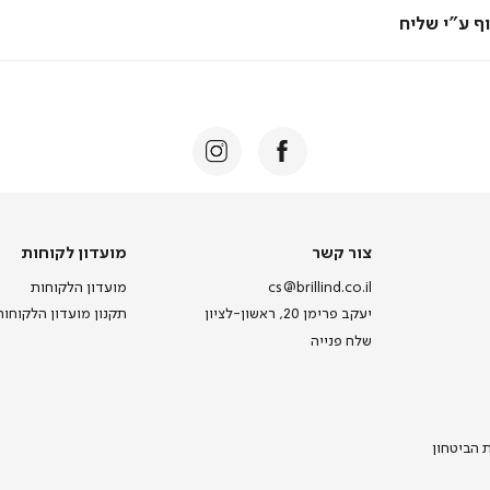
ף ע"י שליח
הבא
צור
מועדון
צור קשר
מועדון לקוחות
קשר
לקוחות
cs@brillind.co.il
מועדון הלקוחות
יעקב פרימן 20, ראשון-לציון
תקנון מועדון הלקוחות
שלח פנייה
ת הביטחון