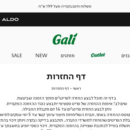
משלוח חינם בקנייה מעל 199 ש"ח
בנים
מותגים
NEW
SALE
דף החזרות
ראשי
דף
ראשי
דף החזרות
החזרות
בדף זה תוכל לבצע החזרה לפריט\ים מתוך הזמנה שביצעת.
שים לב! אימות ההחזרה של פריט ספציפי יתבצע כנגד ההזמנה המקורית.
ניתן לבצע החזרת פריט\ים עד 14 יום מקבלת החבילה.
 ההחזרה באתר, חברת השליחויות תיצור עימך קשר עד 5 ימי עסקים לתיאום האיסוף.
לת הפריטים שהוחזרו למשרדי החברה, תתבצע בדיקה ובקרה וינתן זיכוי בהת
לח במייל לכתובת שצויינה בהזמנה המקורית. זיכוי כספי יופיע בחשבונך עד 5 ימי עסקים