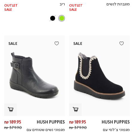
רגיל
רגי
מוגבהת לנשים
ריב
OUTLET
OUTLET
SALE
SALE
SALE
SALE
מחיר
מח
189.95 ₪
HUSH PUPPIES
189.95 ₪
HUSH PUPPIES
מחיר
מוצר
מחי
מו
379.90 ₪
379.90 ₪
מגפוני צ’לסי עם
מגפוני נשים שטוחים עם
רגיל
רגי