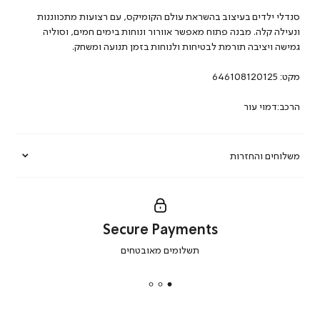
סנדלי ילדים בעיצוב בהשראת עולם הקומיקס, עם רצועות מתכווננות
ונעילה קלה. מבנה פתוח מאפשר אוורור ונוחות בימים חמים, וסוליה
גמישה ויציבה תורמת לבטיחות ולנוחות בזמן תנועה ומשחק.
מקט:
646108120125
הרכב:דמוי עור
משלוחים והחזרות
Secure Payments
|
תשלומים מאובטחים
secure
payments
|
באנר
תומכי
מכירה