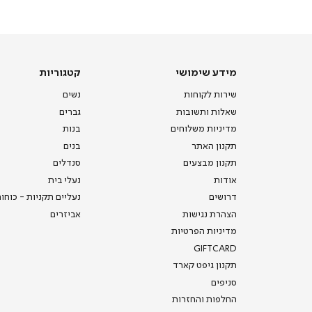
-
דף
הבית
(8)
מידע
קטגוריות
מידע שימושי
קטגוריות
שימושי
שירות לקוחות
נשים
שאלות ותשובות
גברים
מדיניות משלוחים
בנות
תקנון האתר
בנים
תקנון מבצעים
סנדלים
אודות
נעלי בית
דרושים
נעליים תקניות - כוחו
הצהרת נגישות
אביזרים
מדיניות הפרטיות
GIFTCARD
תקנון גיפט קארד
סניפים
החלפות והחזרות