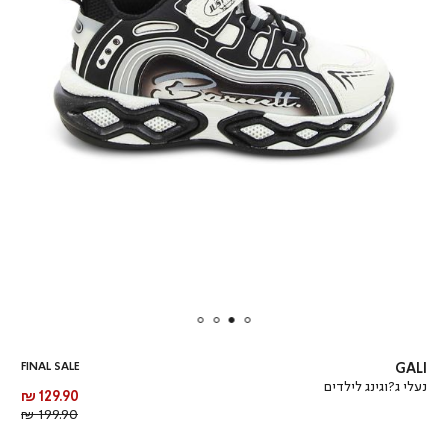
FINAL SALE
GALI
נעלי ג?וגינג לילדים
מחיר
129.90 ₪
מוצר
מחיר
199.90 ₪
רגיל