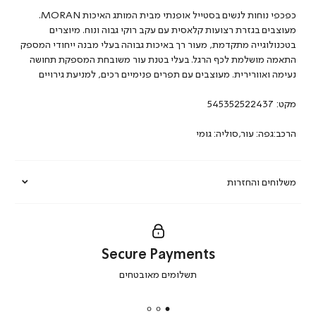
כפכפי נוחות לנשים בסטייל אופנתי מבית המותג האיכות MORAN.
מעוצבים בגזרת רצועות קלאסית עם עקב רוקי גבוה ונוח. מיוצרים
בטכנולוגייה מתקדמת, מעור רך באיכות גבוהה בעלי מבנה ייחודי המספק
התאמה מושלמת לכף הרגל. בעלי בטנת עור משובחת המספקת תחושה
נעימה ואוורירית. מעוצבים עם תפרים פנימיים רכים, למניעת גירויים
מקט:
545352522437
הרכב:גפה: עור,סוליה: גומי
משלוחים והחזרות
Secure Payments
|
תשלומים מאובטחים
secure
payments
|