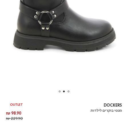
OUTLET
DOCKERS
מגפי בוקרים לילדות
מחיר
98.90 ₪
מוצר
מחיר
229.90 ₪
רגיל