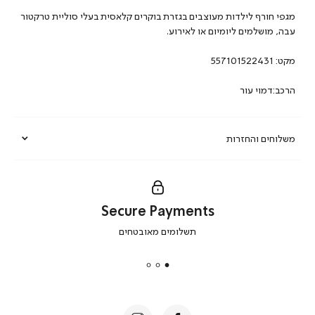
מגפי חורף לילדות מעוצבים בגזרת בוקרים קלאסית בעלי סוליית טרקטור
עבה, מושלמים ליומיום או לאירוע.
מקט:
557101522431
הרכב:דמוי עור
משלוחים והחזרות
Secure Payments
|
תשלומים מאובטחים
secure
payments
|
באנר
תומכי
מכירה
-