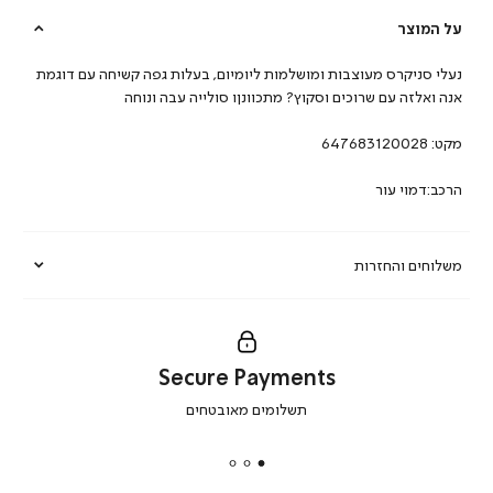
על המוצר
נעלי סניקרס מעוצבות ומושלמות ליומיום, בעלות גפה קשיחה עם דוגמת
אנה ואלזה עם שרוכים וסקוץ? מתכוונןו סולייה עבה ונוחה
מקט:
647683120028
הרכב:דמוי עור
משלוחים והחזרות
Secure Payments
|
תשלומים מאובטחים
secure
payments
|
באנר