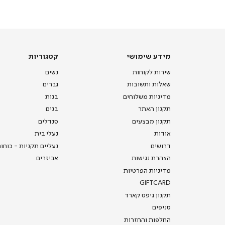
-
דף
הבית
(8)
מידע
קטגוריות
מידע שימושי
קטגוריות
שימושי
שירות לקוחות
נשים
שאלות ותשובות
גברים
מדיניות משלוחים
בנות
תקנון האתר
בנים
תקנון מבצעים
סנדלים
אודות
נעלי בית
דרושים
נעליים תקניות - כוחו
הצהרת נגישות
אביזרים
מדיניות הפרטיות
GIFTCARD
תקנון גיפט קארד
סניפים
החלפות והחזרות