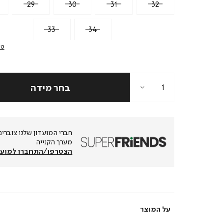
29
30
31
32
33
34
טב
מערך הקנייה
הצטרפו/התחברו למועד
על המוצר