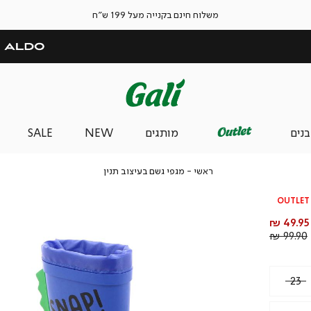
משלוח חינם בקנייה מעל 199 ש"ח
בנים
מותגים
NEW
SALE
ראשי
מגפי
ראשי
מגפי גשם בעיצוב תנין
גשם
בעיצוב
OUTLET
תנין
מחיר
49.95 ₪
מוצר
מחיר
99.90 ₪
רגיל
23