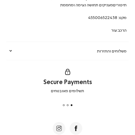
תיפוריםמעניקים תחושה נעימה ומחממת
מקט:
455006522438
הרכב:עור
משלוחים והחזרות
Secure Payments
|
תשלומים מאובטחים
secure
payments
|
באנר
תומכי
מכירה
-
דף