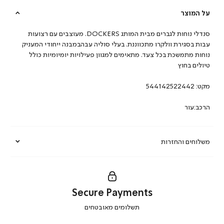
על המוצר
סנדלי נוחות לגברים מבית המותג DOCKERS. מעוצבים עם רצועות
עבות בסגירת וולקרו מתכווננת. בעלי סוליה עבהבמבנה ייחודי המעניק
נוחות מתמשכת בכל צעד. מתאימים למגוון פעילויות יומיומיות כולל
טיולים בחוץ
מקט:
544142522442
הרכב:עור
משלוחים והחזרות
Secure Payments
|
תשלומים מאובטחים
secure
payments