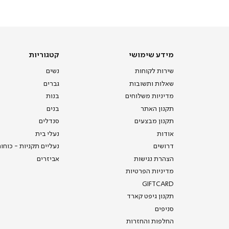
-
דף
הבית
(8)
מידע
קטגוריות
מידע שימושי
קטגוריות
שימושי
שירות לקוחות
נשים
שאלות ותשובות
גברים
מדיניות משלוחים
בנות
תקנון האתר
בנים
תקנון מבצעים
סנדלים
אודות
נעלי בית
דרושים
נעליים תקניות - כוחו
הצהרת נגישות
אביזרים
מדיניות הפרטיות
GIFTCARD
תקנון גיפט קארד
סניפים
החלפות והחזרות