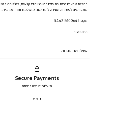
כפכפי טבע לגברים עם עיצוב אורטופדי קלאסי, כוללים אבזמי
מתכווננים לפתיחה וסגירה להתאמה מושלמת ונוחותמרבית.
מקט:
544213100641
הרכב:עור
משלוחים והחזרות
Secure Payments
|
תשלומים מאובטחים
secure
payments
|
באנר
תומכי
מכירה