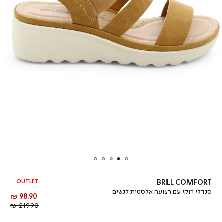
OUTLET
BRILL COMFORT
סנדלי רוקי עם רצועה אלסטית לנשים
מחיר
98.90 ₪
מוצר
מחיר
219.90 ₪
רגיל