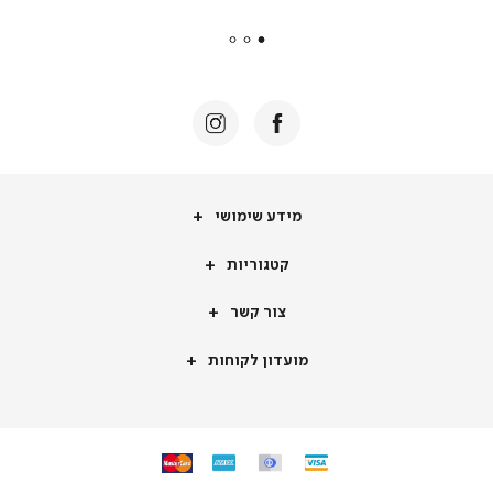
payments
|
באנר
תומכי
מכירה
-
דף
הבית
(8)
מידע
מידע שימושי
שימושי
קטגוריות
קטגוריות
צור
צור קשר
קשר
מועדון
מועדון לקוחות
לקוחות