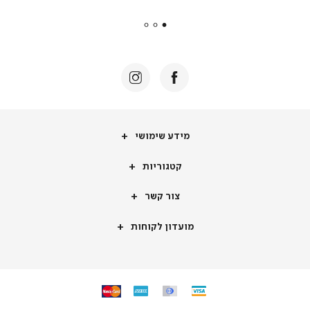
payments
|
באנר
תומכי
מכירה
-
דף
הבית
(8)
מידע
מידע שימושי
שימושי
קטגוריות
קטגוריות
צור
צור קשר
קשר
מועדון
מועדון לקוחות
לקוחות