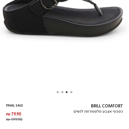
FINAL SALE
BRILL COMFORT
כפכפי אצבע פלטפורמה לנשים
מחיר
79.90 ₪
מוצר
מחיר
199.90 ₪
רגיל