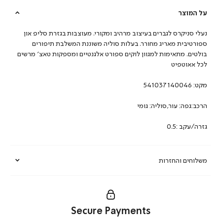
על המוצר
נעלי סניקרס לגברים בעיצוב מרהיב ומקורי. מעוצבות בגזרת סליפ און
ספורטיבית מאריג מחורר. בעלות סוליה משוננת המשלבת תיפורים
בולטים. מתאימות למגוון לוקים ספורט אלגנטיים ומספקות טאצ’ מרשים
לכל אאוטפיט
מקט:
541037140046
הרכב:גפה: עור,סוליה: גומי
גזרה/עקב :0.5
משלוחים והחזרות
Secure Payments
|