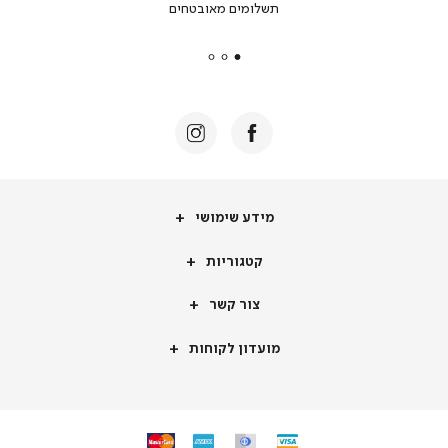
תשלומים מאובטחים
secure
payments
|
באנר
תומכי
מכירה
-
דף
הבית
(8)
מידע
מידע שימושי
שימושי
קטגוריות
קטגוריות
צור
צור קשר
קשר
מועדון
מועדון לקוחות
לקוחות