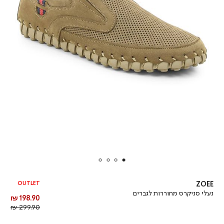
OUTLET
ZOEE
נעלי סניקרס מחוררות לגברים
מחיר
198.90 ₪
מוצר
מחיר
299.90 ₪
רגיל