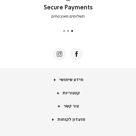
Secure Payments
|
תשלומים מאובטחים
secure
payments
|
באנר
תומכי
מכירה
-
דף
הבית
(8)
מידע
מידע שימושי
שימושי
קטגוריות
קטגוריות
צור
צור קשר
קשר
מועדון
מועדון לקוחות
לקוחות