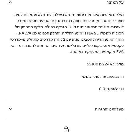
על המוצר
נעליים טקטיות איכותיות עשויות זמש בשילוב עור מלא ועמידות למים.
מאוורר ונושם, ומונע לחות. מעוצבות בסגנון חדשני עם ספוגי תמיכה
ליציבות. סוליית גומי איכותית וUP- הזרקה כפולה. חלקה התחתון של
הסוליה מגומיITNA SLIP מונע החלקה. והחלק הפנימי מRALVAK,-
חומר המונע חדירת חפצים. מגיע עם 2 זוגות מדרסים מתחלפים-מדרסי
טקסטיל אנטי בקטריאליים עם בלימת זעזועים, הניתנים להסרה. ומדרסי
EVA מוקצפים המעניקים גמישות.
מקט:
551001522443
הרכב:גפה: עור,סוליה: גומי
גזרה/עקב :0.0
משלוחים והחזרות