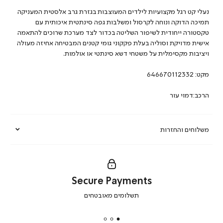
נעלי קט רגל מקצועיות לילדים המעוצבות בגזרת גרב אלסטית המעניקה
תמיכה הדוקה ונוחה לקרסול ומשלבות גפה סינתטית איכותית עם
טקסטורה ייחודית לשיפור השליטה בכדור לצד מערכת שרוכים להתאמה
אישית מדויקת וסוליה בעלת פקקוני גומי קטנים המבטיחה אחיזה מעולה
ויציבות מקסימלית על משטחי דשא סינתטי או אולמות.
מקט:
646670112332
הרכב:דמוי עור
משלוחים והחזרות
Secure Payments
|
תשלומים מאובטחים
secure
payments
|