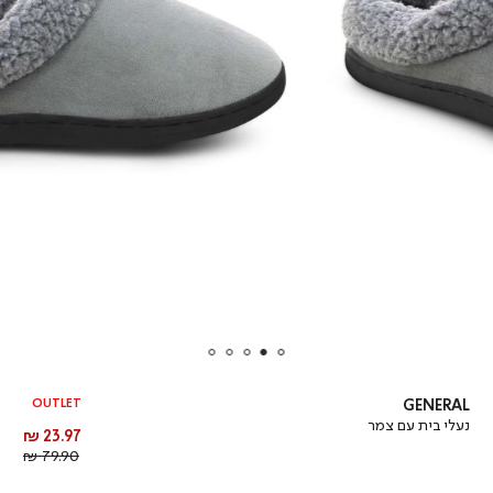
OUTLET
GENERAL
נעלי בית עם צמר
מחיר
23.97 ₪
מוצר
מחיר
79.90 ₪
רגיל