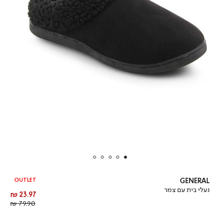
OUTLET
GENERAL
נעלי בית עם צמר
מחיר
23.97 ₪
מוצר
מחיר
79.90 ₪
רגיל