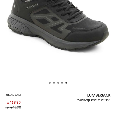
FINAL SALE
LUMBERJACK
נעליים גבוהות קלאסיות
מחיר
138.90 ₪
מוצר
מחיר
449.90 ₪
רגיל