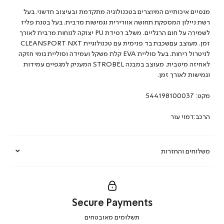
מגפיים איכותיים המיוצרים בטכנולוגיה מתקדמת ובעיצוב חדשני. בעל
רשת ניילון המספקת תחושה אוורירית וגמישות מרבית. בעל בטנת פליז
לשמירה על חום הרגליים. משלב רפידת PU יצוקה לנוחות מרבית לאורך
זמן. מעוצב עםשכבת בד פנימית עם טכנולוגיית CLEANSPORT NXT
לניטרול ריחות. בעל סוליית EVA קלת משקל ועמידה וסוליית גומי חזקה
לאחיזה מיטבית. מעוצב במבנה STROBEL המעניק למגפיים עמידות
וגמישות לאורך זמן.
מקט:
544198100037
הרכב:דמוי עור
משלוחים והחזרות
Secure Payments
|
תשלומים מאובטחים
secure