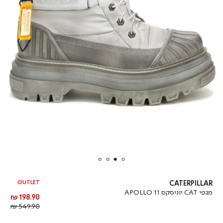
OUTLET
CATERPILLAR
מגפי CAT יוניסקס APOLLO 11
מחיר
198.90 ₪
מוצר
מחיר
549.90 ₪
רגיל