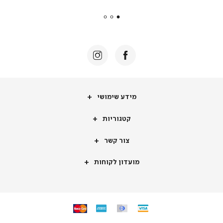
payments
|
באנר
תומכי
מכירה
-
דף
הבית
(8)
מידע
מידע שימושי
שימושי
קטגוריות
קטגוריות
צור
צור קשר
קשר
מועדון
מועדון לקוחות
לקוחות