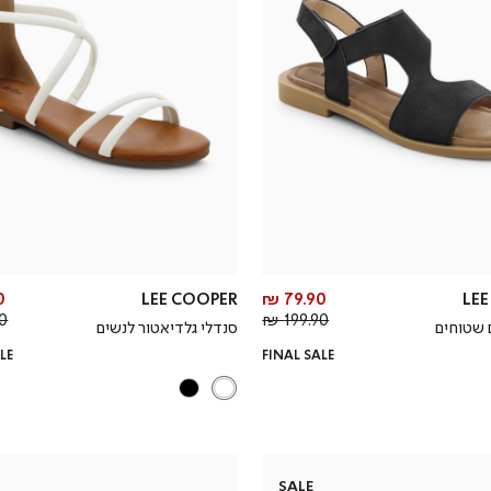
מחיר
₪
LEE COOPER
79.90 ₪
LE
מחיר
מוצר
 ₪
199.90 ₪
 שטוחים
סנדלי גלדיאטור לנשים
רגיל
LE
FINAL SALE
SALE