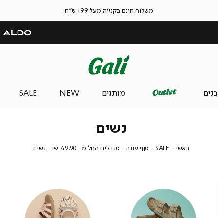
משלוח חינם בקנייה מעל 199 ש"ח
בנים
מותגים
NEW
SALE
נשים
ראשי
SALE
סןף
נשים
ראשי
SALE
סןף עונה - סנדלים החל מ- 49.90 ₪
נשים
עונה
-
סנדלים
החל
מ-
49.90
₪