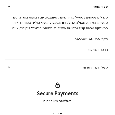
על המוצר
סנדלים שטוחים בסטייל עדין יפיפה. מעוצבים עם רצועות בשני גוונים
טבעיים, במבנה משולב הכולל דוגמא קלועהבעלי סוליה שטוחה ודקה
המעניקה מראה קליל ותחושה אוורירית. מתאימים לשלל לוקים קיציים
מקט:
545302140036
הרכב:דמוי עור
משלוחים והחזרות
Secure Payments
|
תשלומים מאובטחים
secure
payments
|