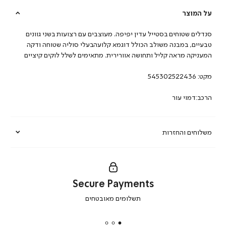
על המוצר
סנדלים שטוחים בסטייל עדין יפיפה. מעוצבים עם רצועות בשני גוונים
טבעיים, במבנה משולב הכולל דוגמא קלועהבעלי סוליה שטוחה ודקה
המעניקה מראה קליל ותחושה אוורירית. מתאימים לשלל לוקים קיציים
מקט:
545302522436
הרכב:דמוי עור
משלוחים והחזרות
Secure Payments
|
תשלומים מאובטחים
secure
payments
|