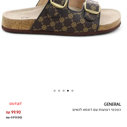
OUTLET
GENERAL
כפכפי רצועות עם דוגמא לנשים
מחיר
99.90 ₪
מוצר
מחיר
179.90 ₪
רגיל