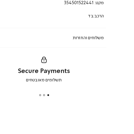
מקט:
354501522441
הרכב:בד
משלוחים והחזרות
Secure Payments
|
תשלומים מאובטחים
secure
payments
|
באנר
תומכי
מכירה
-
דף
הבית
(8)