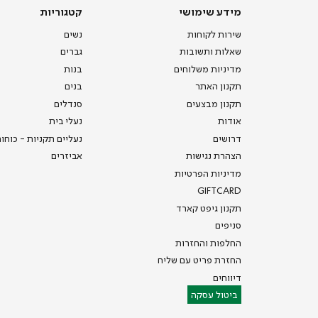
מידע שימושי
קטגוריות
שירות לקוחות
נשים
שאלות ותשובות
גברים
מדיניות משלוחים
בנות
תקנון האתר
בנים
תקנון מבצעים
סנדלים
אודות
נעלי בית
דרושים
נעליים תקניות - כוחו
הצהרת נגישות
אביזרים
מדיניות הפרטיות
GIFTCARD
תקנון גיפט קארד
סניפים
החלפות והחזרות
החזרת פריט עם שליח
דיווחים
ביטול עסקה