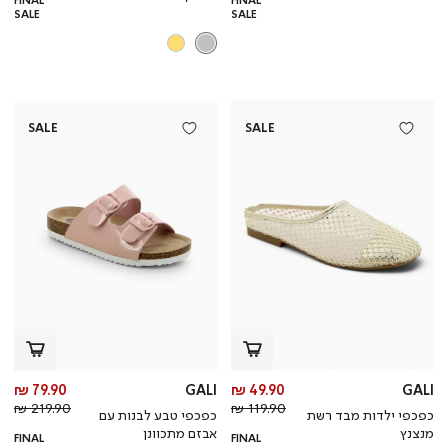
FINAL
FINAL
SALE
SALE
SALE
SALE
מחיר
מח
79.90 ₪
GALI
49.90 ₪
GALI
מחיר
מוצר
מחי
מו
219.90 ₪
119.90 ₪
כפכפי ילדות מבד רשת
כפכפי טבע לבנות עם
רגיל
רגי
מנצנץ
אבזם מתכוונן
FINAL
FINAL