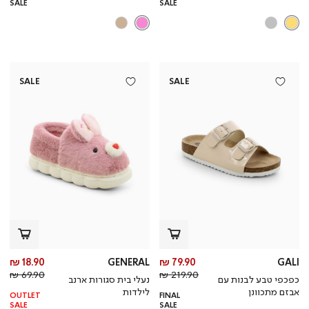
SALE
SALE
SALE
SALE
מחיר
מח
18.90 ₪
GENERAL
79.90 ₪
GALI
מחיר
מוצר
מחי
מו
69.90 ₪
219.90 ₪
כפכפי טבע לבנות עם
נעלי בית סגורות ארנב
רגיל
רגי
אבזם מתכוונן
לילדות
OUTLET
FINAL
SALE
SALE