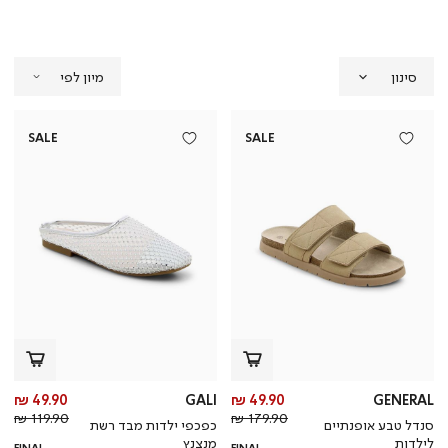
סינון
SALE
SALE
מחיר
מח
49.90 ₪
GALI
49.90 ₪
GENERAL
מחיר
מוצר
מחי
מו
119.90 ₪
179.90 ₪
סנדל טבע אופנתיים
כפכפי ילדות מבד רשת
רגיל
רגי
לילדות
מנצנץ