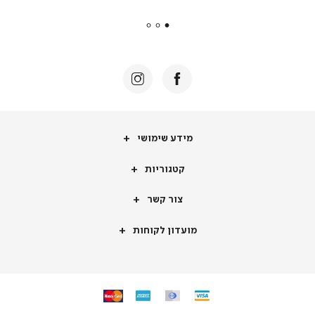
payments
|
באנר
תומכי
מכירה
-
דף
הבית
(8)
מידע
מידע שימושי
שימושי
קטגוריות
קטגוריות
צור
צור קשר
קשר
מועדון
מועדון לקוחות
לקוחות