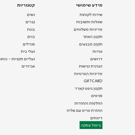
מידע שימושי
קטגוריות
שירות לקוחות
נשים
שאלות ותשובות
גברים
מדיניות משלוחים
בנות
תקנון האתר
בנים
תקנון מבצעים
סנדלים
אודות
נעלי בית
דרושים
נעליים תקניות - כוחו
הצהרת נגישות
אביזרים
מדיניות הפרטיות
GIFTCARD
תקנון גיפט קארד
סניפים
החלפות והחזרות
החזרת פריט עם שליח
דיווחים
ביטול עסקה