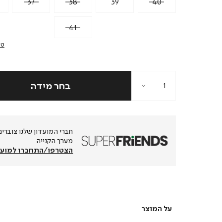
37
38
39
40
41
טב
מערך הקנייה
הצטרפו/התחברו למועד
על המוצר