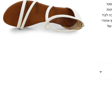
סטי
נות
בה לצד
 אחורי
של