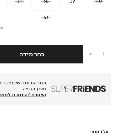
37
38
39
40
41
טב
מערך הקנייה
הצטרפו/התחברו למועד
על המוצר