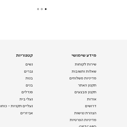
payments
|
באנר
תומכי
מכירה
-
דף
הבית
(8)
מידע שימושי
קטגוריות
שירות לקוחות
נשים
שאלות ותשובות
גברים
מדיניות משלוחים
בנות
תקנון האתר
בנים
תקנון מבצעים
סנדלים
אודות
נעלי בית
דרושים
נעליים תקניות - כוחו
הצהרת נגישות
אביזרים
מדיניות הפרטיות
GIFTCARD