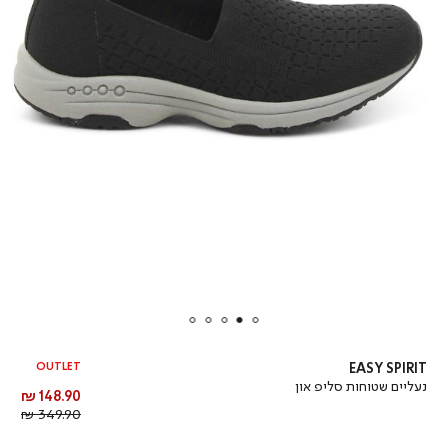
OUTLET
EASY SPIRIT
נעליים שטוחות סליפ און
מחיר
148.90 ₪
מוצר
מחיר
349.90 ₪
רגיל