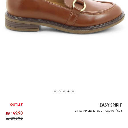
OUTLET
EASY SPIRIT
נעלי מוקסין לנשים עם שרשרת
מחיר
149.90 ₪
מוצר
מחיר
399.90 ₪
רגיל