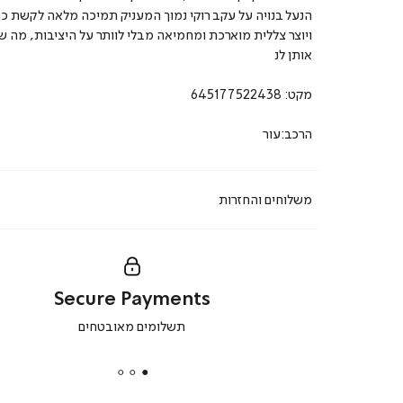
הנעל בנויה על עקב רוקי נמוך המעניק תמיכה מלאה לקשת כף
ויוצר צללית מוארכת ומחמיאה מבלי לוותר על היציבות, מה ש
אותן לנ
מקט:
645177522438
הרכב:עור
משלוחים והחזרות
Secure Payments
|
תשלומים מאובטחים
secure
payments
|
באנר
תומכי