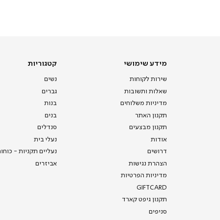
מכירה
-
דף
הבית
(8)
מידע
קטגוריות
מידע שימושי
קטגוריות
שימושי
שירות לקוחות
נשים
שאלות ותשובות
גברים
מדיניות משלוחים
בנות
תקנון האתר
בנים
תקנון מבצעים
סנדלים
אודות
נעלי בית
דרושים
נעליים תקניות - כוחו
הצהרת נגישות
אביזרים
מדיניות הפרטיות
GIFTCARD
תקנון גיפט קארד
סניפים