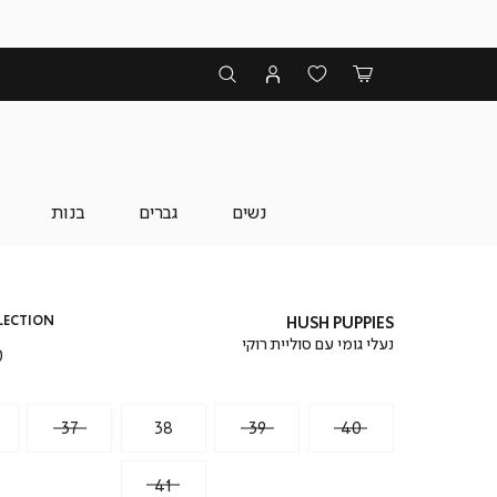
נשים
גברים
בנות
LECTION
HUSH PUPPIES
נעלי גומי עם סוליית רוקי
מ
₪
מ
37
38
39
40
41