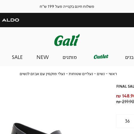
משלוח חינם בקנייה מעל 199 ש"ח
בנים
מותגים
NEW
SALE
ראשי
נשים
נעליים
נעלי
ראשי
נשים
נעליים שטוחות
נעלי מוקסין עם אבזם לנשים
שטוחות
מוקסין
עם
FINAL SA
אבזם
לנשים
חיר
148.90
וצר
מחיר
219.90 
רגיל
36