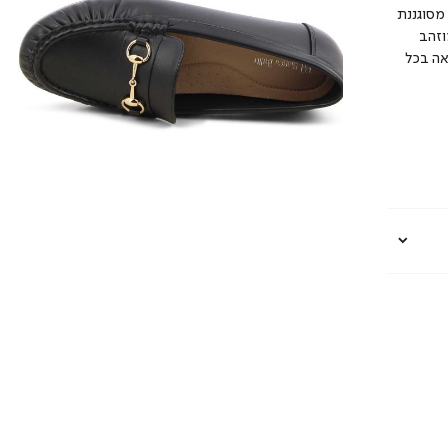
 מסוגננת
וזהב
אה בכל