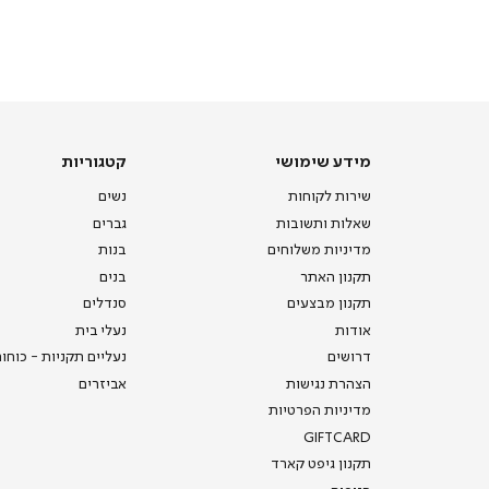
תומכי
מכירה
-
דף
הבית
(8)
מידע
קטגוריות
מידע שימושי
קטגוריות
שימושי
שירות לקוחות
נשים
שאלות ותשובות
גברים
מדיניות משלוחים
בנות
תקנון האתר
בנים
תקנון מבצעים
סנדלים
אודות
נעלי בית
דרושים
נעליים תקניות - כוחו
הצהרת נגישות
אביזרים
מדיניות הפרטיות
GIFTCARD
תקנון גיפט קארד