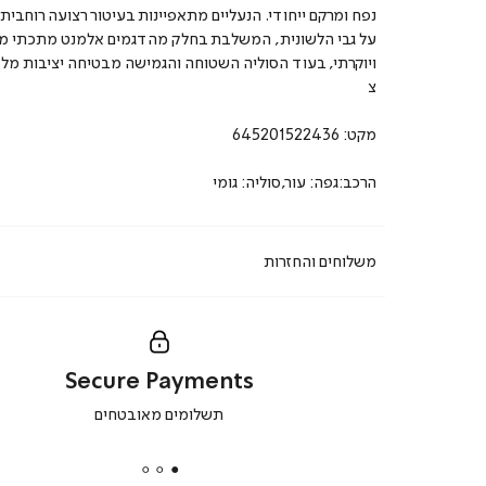
נפח ומרקם ייחודי. הנעליים מתאפיינות בעיטור רצועה רוחבית
על גבי הלשונית, המשלבת בחלק מהדגמים אלמנט מתכתי מ
ויוקרתי, בעוד הסוליה השטוחה והגמישה מבטיחה יציבות מל
צ
מקט:
645201522436
הרכב:גפה: עור,סוליה: גומי
משלוחים והחזרות
Secure Payments
|
תשלומים מאובטחים
secure
payments
|
באנר