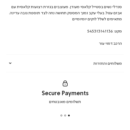
סנדלי נשים בסטייל קלאסי מעודן. מעוצבים בגזרת רצועות קלאסית עם
אבזם עגול. בעלי עקב נמוך המספק תחושה נחה לצד תוספת גובה עדינה.
מתאימים לשלל לוקים יומיומיים
מקט:
545313141136
הרכב:דמוי עור
משלוחים והחזרות
Secure Payments
|
תשלומים מאובטחים
secure
payments
|
באנר
תומכי
מכירה