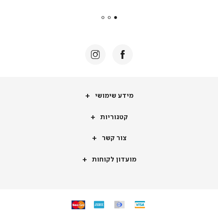
payments
|
באנר
תומכי
מכירה
-
דף
הבית
(8)
מידע
מידע שימושי
שימושי
קטגוריות
קטגוריות
צור
צור קשר
קשר
מועדון
מועדון לקוחות
לקוחות