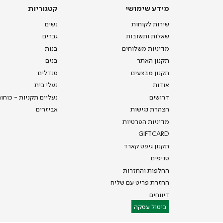
מידע
קטגוריות
מידע שימושי
קטגוריות
שימושי
שירות לקוחות
נשים
שאלות ותשובות
גברים
מדיניות משלוחים
בנות
תקנון האתר
בנים
תקנון מבצעים
סנדלים
אודות
נעלי בית
דרושים
נעליים תקניות - כוחו
הצהרת נגישות
אביזרים
מדיניות הפרטיות
GIFTCARD
תקנון גיפט קארד
סניפים
החלפות והחזרות
החזרת פריט עם שליח
דיווחים
ביטול עסקה