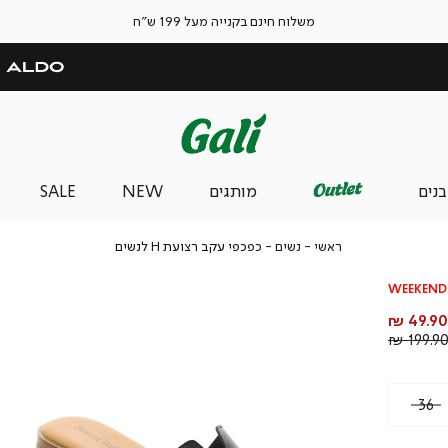
משלוח חינם בקנייה מעל 199 ש"ח
בנים
מותגים
NEW
SALE
ראשי
נשים
כפכפי
ראשי
נשים
כפכפי עקב רצועת H לנשים
עקב
רצועת
WEEKEND 
H
לנשים
חיר
49.90 ₪
וצר
מחיר
199.90 
רגיל
36