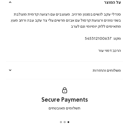
על המוצר
סנדלי עקב לנשים בסגנון מרהיב. מעוצבים עם רצועה קדמית מוצלבת
בשני גוונים ורצועת קרסול עם אבזם מרשים.עלי צד עקב עבה ורחב מעץ.
מתאימים ללוק יומיומי וגם לערב
מקט:
545312100637
הרכב:דמוי עור
משלוחים והחזרות
Secure Payments
|
תשלומים מאובטחים
secure
payments
|
באנר