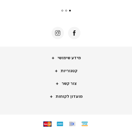
payments
|
באנר
תומכי
מכירה
-
דף
הבית
(8)
מידע
מידע שימושי
שימושי
קטגוריות
קטגוריות
צור
צור קשר
קשר
מועדון
מועדון לקוחות
לקוחות