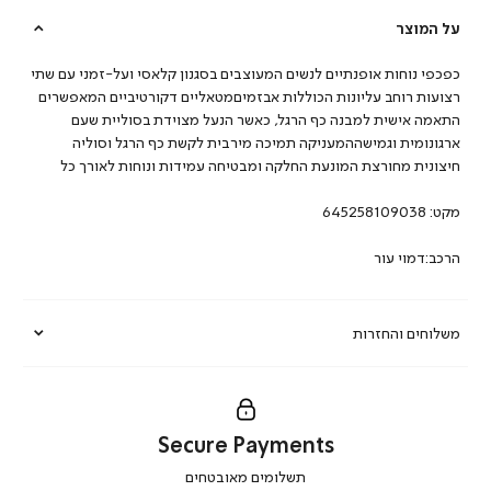
על המוצר
כפכפי נוחות אופנתיים לנשים המעוצבים בסגנון קלאסי ועל-זמני עם שתי
רצועות רוחב עליונות הכוללות אבזמיםמטאליים דקורטיביים המאפשרים
התאמה אישית למבנה כף הרגל, כאשר הנעל מצוידת בסוליית שעם
ארגונומית וגמישההמעניקה תמיכה מירבית לקשת כף הרגל וסוליה
חיצונית מחורצת המונעת החלקה ומבטיחה עמידות ונוחות לאורך כל
מקט:
645258109038
הרכב:דמוי עור
משלוחים והחזרות
Secure Payments
|
תשלומים מאובטחים
secure