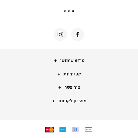
payments
|
באנר
תומכי
מכירה
-
דף
הבית
(8)
מידע
מידע שימושי
שימושי
קטגוריות
קטגוריות
צור
צור קשר
קשר
מועדון
מועדון לקוחות
לקוחות