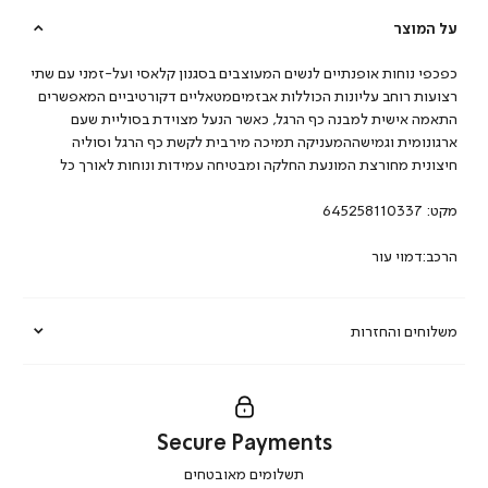
על המוצר
כפכפי נוחות אופנתיים לנשים המעוצבים בסגנון קלאסי ועל-זמני עם שתי
רצועות רוחב עליונות הכוללות אבזמיםמטאליים דקורטיביים המאפשרים
התאמה אישית למבנה כף הרגל, כאשר הנעל מצוידת בסוליית שעם
ארגונומית וגמישההמעניקה תמיכה מירבית לקשת כף הרגל וסוליה
חיצונית מחורצת המונעת החלקה ומבטיחה עמידות ונוחות לאורך כל
מקט:
645258110337
הרכב:דמוי עור
משלוחים והחזרות
Secure Payments
|
תשלומים מאובטחים
secure