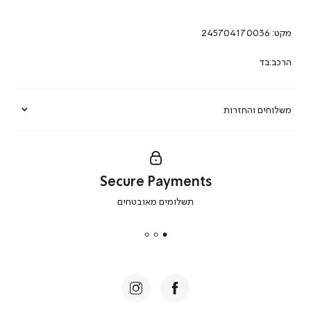
מקט:
245704170036
הרכב:בד
משלוחים והחזרות
Secure Payments
|
תשלומים מאובטחים
secure
payments
|
באנר
תומכי
מכירה
-
דף
הבית