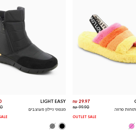
מחיר
 ₪
LIGHT EASY
29.97 ₪
מחיר
מוצר
 ₪
99.90 ₪
תוחות פרווה
מגפוני ניילון מעוצבים
רגיל
SALE
OUTLET SALE