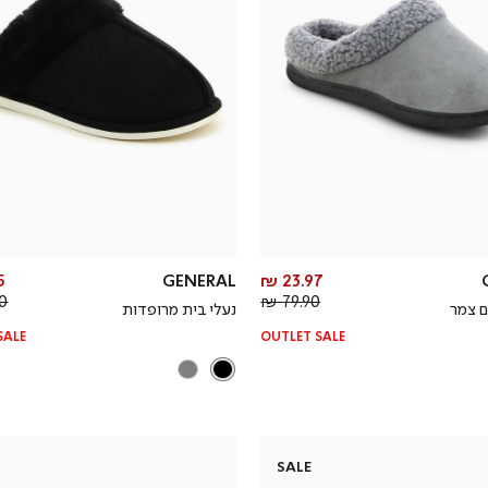
מחיר
₪
GENERAL
23.97 ₪
מחיר
מוצר
 ₪
79.90 ₪
ם צמר
נעלי בית מרופדות
רגיל
SALE
OUTLET SALE
SALE