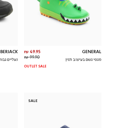
מחיר
BERJACK
49.95 ₪
GENERAL
מחיר
מוצר
99.90 ₪
מגפי גשם בעיצוב תנין
נעליים גבו
רגיל
OUTLET SALE
SALE