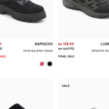
מחיר
 ₪
RAPHSODI
138.90 ₪
LUM
מחיר
מוצר
 ₪
449.90 ₪
הות קלאסיות
מגפוני נשים עם פרווה
רגיל
SALE
FINAL SALE
SALE