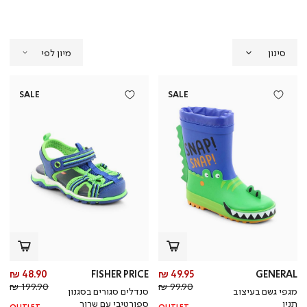
סינון
SALE
SALE
מחיר
מח
48.90 ₪
FISHER PRICE
49.95 ₪
GENERAL
מחיר
מוצר
מחי
מו
199.90 ₪
99.90 ₪
מגפי גשם בעיצוב
סנדלים סגורים בסגנון
רגיל
רגי
תנין
ספורטיבי עם שרוך